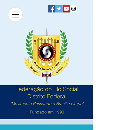
Federação do Elo Social
Distrito Federal
"Movimento Passando o Brasil a Limpo"
Fundado em 1990