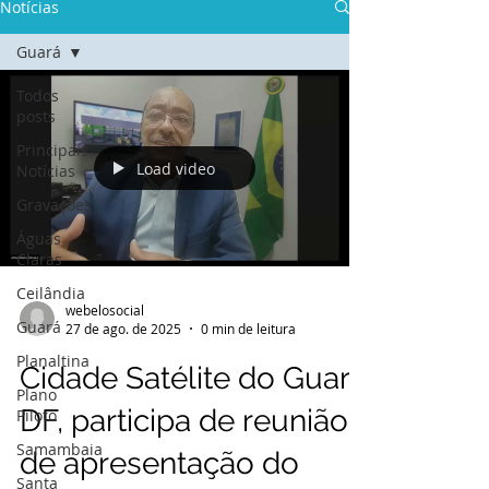
Notícias
Guará
Todos
posts
Principais
Load video
Notícias
Gravações
Águas
Claras
Ceilândia
webelosocial
Guará
27 de ago. de 2025
0 min de leitura
Planaltina
Cidade Satélite do Guará
Plano
DF, participa de reunião
Piloto
Samambaia
de apresentação do
Santa