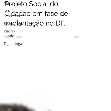
Projeto Social do
Maria
São
Cidadão em fase de
Sebastião
implantação no DF.
Sobradinho
Riacho
Fundo
Taguatinga