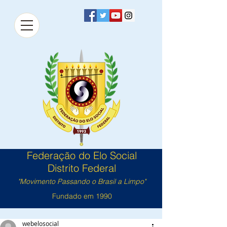
Federação do Elo Social
Distrito Federal
"Movimento Passando o Brasil a Limpo"
Fundado em 1990
webelosocial