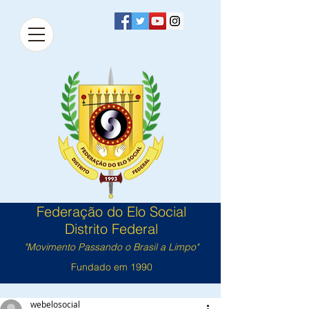
Federação do Elo Social
Distrito Federal
"Movimento Passando o Brasil a Limpo"
Fundado em 1990
webelosocial