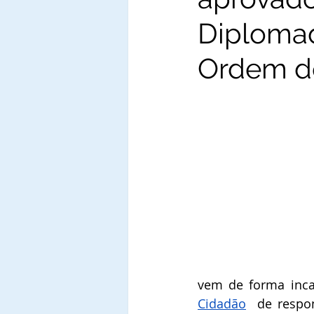
Diploma
Ordem do
vem de forma inca
Cidadão
  de respo