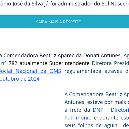
ônio José da Silva já foi administrador do Sol Nascen
SAIBA MAIS A RESPEITO
a
 Comendadora Beatriz Aparecida Donati Antunes
, A
 nº 
782 atualmente Superintendente 
Diretora Presi
Social Nacional da OMS
 regulamentada através 
 outubro de 2024
A Comendadora Beatriz Ap
Antunes, esteve por mais d
a frete da 
DNP - Diretor
Patrimônio
 e durante est
seus "olhos de águia", de