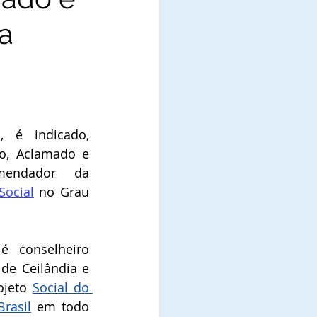
a
a
, é indicado, 
o, Aclamado e 
Diplomado como Comendador da 
Social
 no Grau 
é conselheiro 
 de Ceilândia e 
jeto 
Social do 
rasil
 em todo 