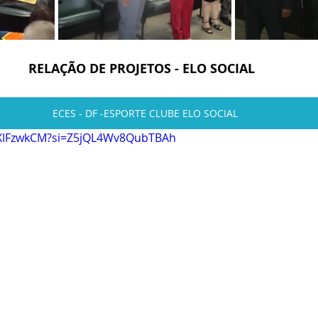
RELAÇÃO DE PROJETOS - ELO SOCIAL  
ECES - DF -ESPORTE CLUBE ELO SOCIAL
OXIFzwkCM?si=Z5jQL4Wv8QubTBAh