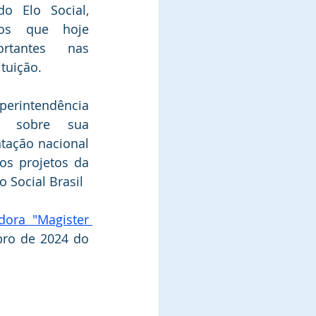
 Elo Social, 
tos que hoje 
tantes nas 
ituição.
rintendência  
u sobre sua 
tação nacional 
os projetos da 
 Social Brasil
ora "Magister 
ro de 2024 do 