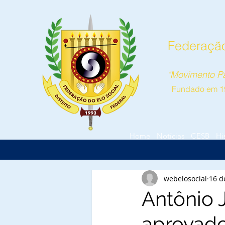
Federação 
"Movimento Pa
Fundado em 1
Home
Notícias
CESB
Hi
webelosocial
16 d
Antônio J
aprovado