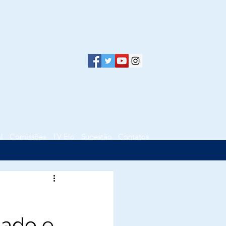
l
Comissões
TV Elo
Sugestão
Contatos
mado e