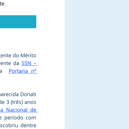
te.
gente do Mérito 
dente da 
SSN – 
da  
Portaria nº 
arecida Donati 
e 3 (três) anos 
ia Nacional de 
e período com 
scobriu dentre 