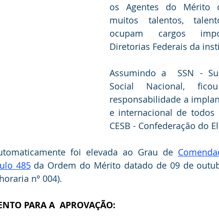
os Agentes do Mérito do
muitos talentos, talen
ocupam cargos impor
Diretorias Federais da inst
Assumindo a  SSN - Supe
Social Nacional, fico
responsabilidade a implan
e internacional de todos 
CESB - Confederação do Elo
automaticamente foi elevada ao Grau de 
Comendad
tulo 485
 da Ordem do Mérito datado de 09 de outub
 horaria nº 004).
NTO PARA A  APROVAÇÃO: