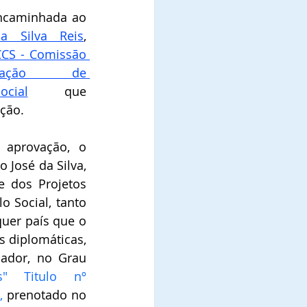
A referida indicação foi encaminhada ao 
a Silva Reis
, 
CS - Comissão 
icação  de 
cial
que 
ção. 
aprovação, o 
José da Silva, 
e dos Projetos 
 Social, tanto 
uer país que o 
diplomáticas, 
dor, no Grau 
"
 Titulo nº  
,
 prenotado no 