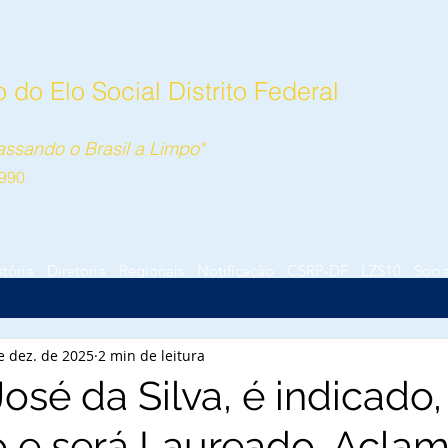
do Elo Social Distrito Federal
ssando o Brasil a Limpo"
990
stória
Diretoria
Regionais
Notificação
CSRP-DF
LZS10
Socia
e dez. de 2025
2 min de leitura
osé da Silva, é indicado,
 e será Laureado, Acla