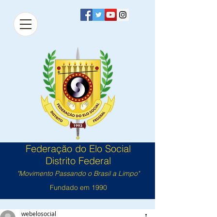
Federação do Elo Social
Distrito Federal
"Movimento Passando o Brasil a Limpo"
Fundado em 1990
webelosocial