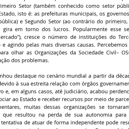
rimeiro Setor (também conhecido como setor públi
stado, isto é: as prefeituras municipais, os governos
pública) e Segundo Setor (ao contrário do primeiro,
que gira em torno dos lucros. Popularmente esse s
cado”), cresce o número de instituições do Terce
 e agindo pelas mais diversas causas. Percebemos i
ra olhar as Organizações da Sociedade Civil– OS
ução dos problemas.
anhou destaque no cenário mundial a partir da déca
 devido à sua estreita relação com órgãos governament
ivo e, em alguns casos, até Judiciário, acabou perdend
ociar ao Estado e receber recursos por meio de parcer
ntares, muitas dessas organizações se tornaram
o que resultou na perda de sua autonomia para 
r tentativa de atuar de forma independente pode resu