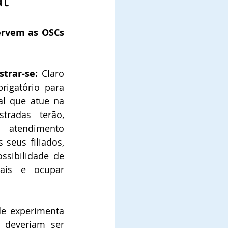
rvem as OSCs 
trar-se:
 Claro 
igatório para 
al que atue na 
radas terão, 
atendimento 
 seus filiados, 
sibilidade de 
iais e ocupar 
e experimenta 
 deveriam ser 