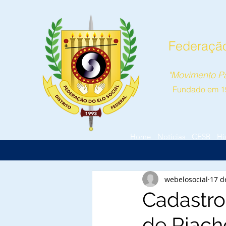
Federação 
"Movimento Pa
Fundado em 1
Home
Notícias
CESB
Hi
webelosocial
17 d
Cadastro 
de Riach