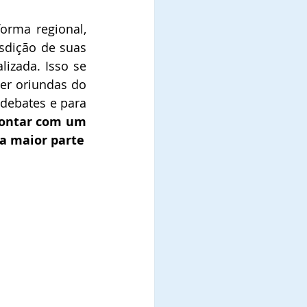
orma regional, 
sdição de suas 
izada. Isso se 
r oriundas do 
debates e para 
contar com um 
deputado Estadual ou distrital para representa-la, que foi eleito pela maior parte 