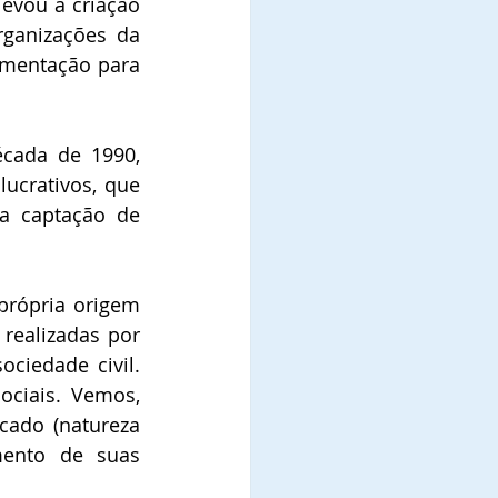
evou à criação 
rganizações da 
amentação para 
écada de 1990, 
ucrativos, que 
a captação de 
própria origem 
ealizadas por 
iedade civil. 
ciais. Vemos, 
ado (natureza 
ento de suas 