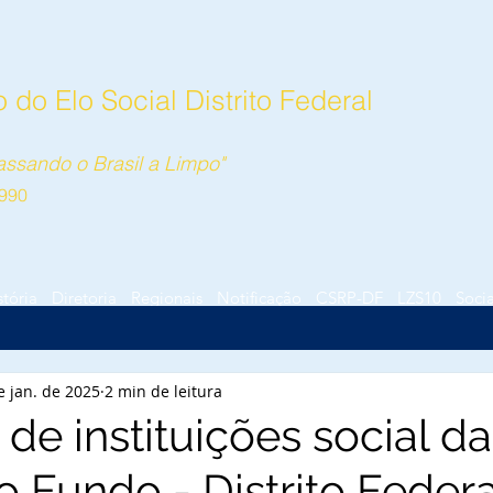
do Elo Social Distrito Federal
ssando o Brasil a Limpo"
990
stória
Diretoria
Regionais
Notificação
CSRP-DF
LZS10
Socia
e jan. de 2025
2 min de leitura
de instituições social da
o Fundo - Distrito Federa