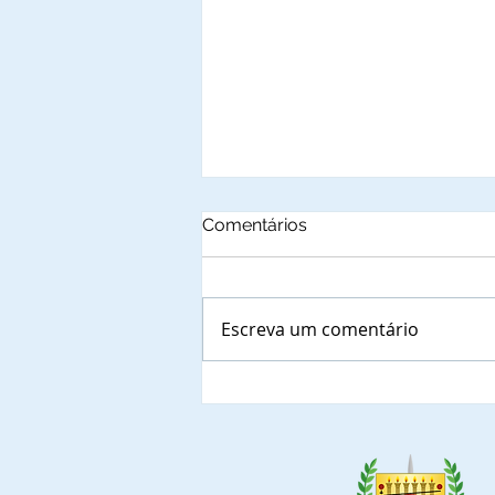
Comentários
Escreva um comentário
Rogério Sales Silveira,
Administrador Regional da
Cidade Satélite Riacho
Fundo I, recebe em reunião,
Comissão de Implantação