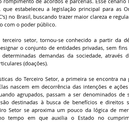
o rompimento de acordos e parcerias. Esse cenário l
, que estabeleceu a legislação principal para as O
C's) no Brasil, buscando trazer maior clareza e regul
o com o poder público.
 terceiro setor, tornou-se conhecido a partir da d
signar o conjunto de entidades privadas, sem fins l
 determinadas demandas da sociedade, através d
rticulares (doações).
sticas do Terceiro Setor, a primeira se encontra na 
Elas nascem em decorrência das intenções e ações r
quando agrupados, passam a ser denominados de soc
são destinadas à busca de benefícios e direitos so
eiro Setor se aproxima um pouco da lógica de merc
mo tempo em que auxilia o Estado no cumprim