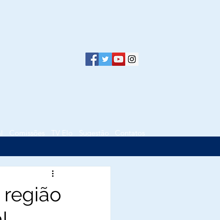
l
Comissões
TV Elo
Sugestão
Contatos
 região
l