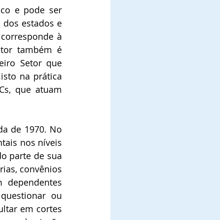
co e pode ser 
 dos estados e 
 corresponde à 
etor também é 
iro Setor que 
sto na prática 
Cs, que atuam 
da de 1970. No 
ais nos níveis 
o parte de sua 
ias, convênios 
 dependentes 
questionar ou 
ltar em cortes 