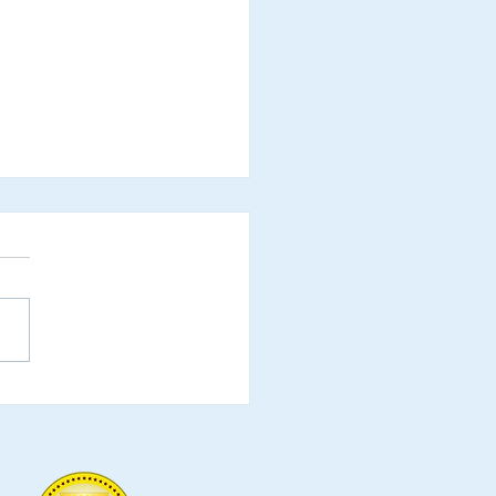
nistração Regional da
de Satélite do Riacho
o II, participa de
tação do Projeto
al do Cidadão - Elo