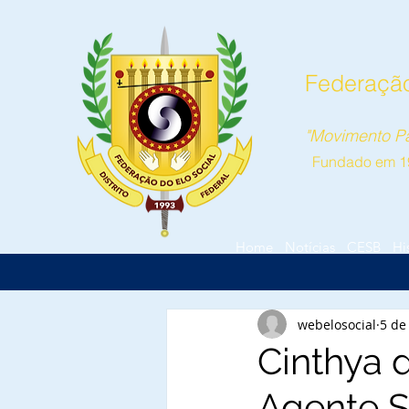
Federação 
"Movimento Pa
Fundado em 1
Home
Notícias
CESB
Hi
webelosocial
5 de
Cinthya 
Agente S