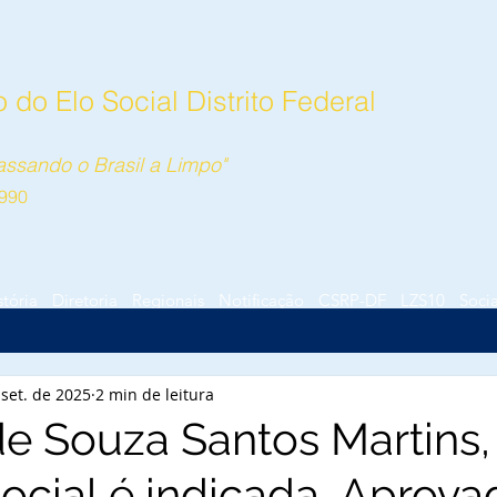
do Elo Social Distrito Federal
ssando o Brasil a Limpo"
990
stória
Diretoria
Regionais
Notificação
CSRP-DF
LZS10
Socia
 set. de 2025
2 min de leitura
de Souza Santos Martins,
ocial é indicada, Aprova