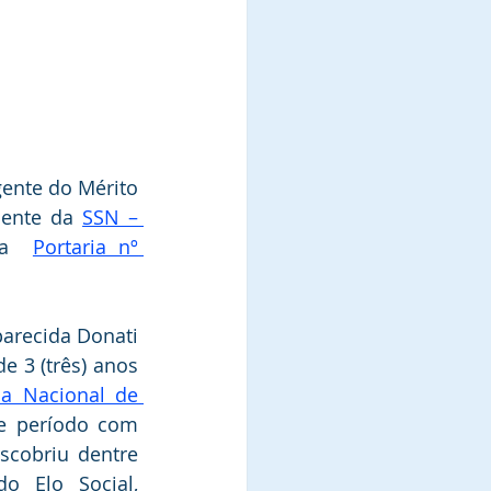
gente do Mérito 
dente da 
SSN – 
da  
Portaria nº 
arecida Donati 
e 3 (três) anos 
ia Nacional de 
e período com 
scobriu dentre 
 Elo Social, 