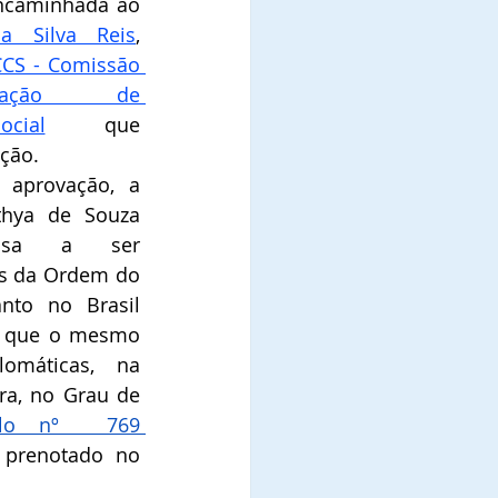
A referida indicação foi encaminhada ao 
a Silva Reis
, 
CS - Comissão 
icação  de 
cial
que 
ão.   
aprovação, a 
hya de Souza 
assa a ser 
os da Ordem do 
nto no Brasil 
 que o mesmo 
omáticas, na 
qualidade de Comendadora, no Grau de 
tulo nº  769 
 prenotado no 