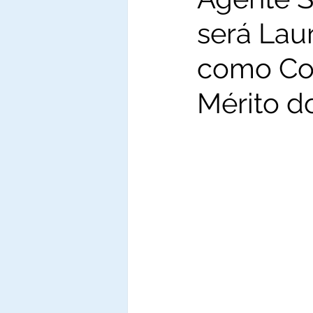
será Lau
como Co
Mérito do