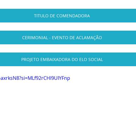
TITULO DE COMENDADORA
CERIMONIAL - EVENTO DE ACLAMAÇÃO
PROJETO EMBAIXADORA DO ELO SOCIAL
oaxrksN8?si=MLf92rCHI9UIYFnp