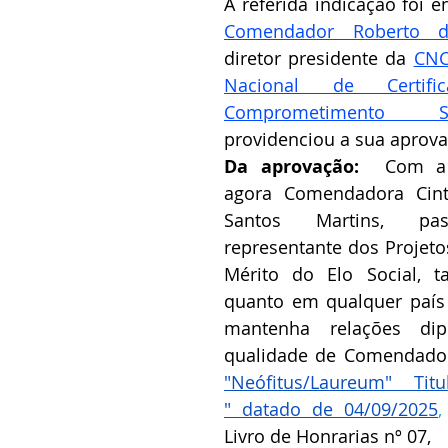
Comendador Roberto d
diretor presidente da 
CNC
Nacional de Certif
Comprometimento So
providenciou a sua aprovaç
Da aprovação:  
Com a 
agora Comendadora Cint
Santos Martins, p
representante dos Projet
Mérito do Elo Social, ta
quanto em qualquer país
mantenha relações dipl
"Neófitus/Laureum" Ti
" datado de 04/09/2025
,
Livro de Honrarias nº 07,