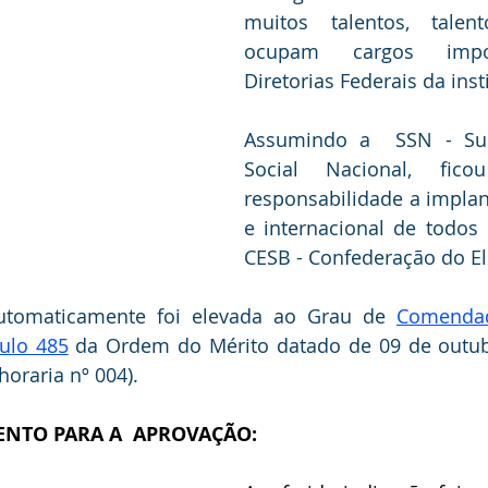
muitos talentos, talen
ocupam cargos impor
Diretorias Federais da inst
Assumindo a  SSN - Supe
Social Nacional, fico
responsabilidade a implan
e internacional de todos 
CESB - Confederação do Elo
automaticamente foi elevada ao Grau de 
Comendad
tulo 485
 da Ordem do Mérito datado de 09 de outub
 horaria nº 004).
NTO PARA A  APROVAÇÃO: