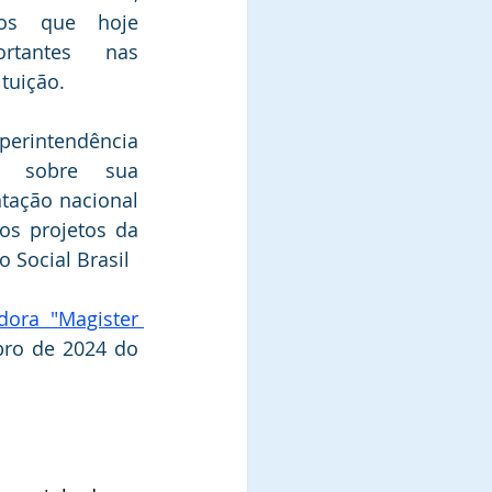
tos que hoje 
tantes nas 
ituição.
rintendência  
u sobre sua 
tação nacional 
os projetos da 
 Social Brasil
ora "Magister 
ro de 2024 do 