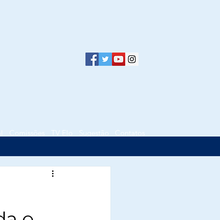
l
Comissões
TV Elo
Sugestão
Contatos
da e