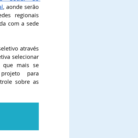
al
, aonde serão 
des regionais 
da com a sede 
letivo através 
tiva selecionar 
s que mais se 
rojeto para 
role sobre as 