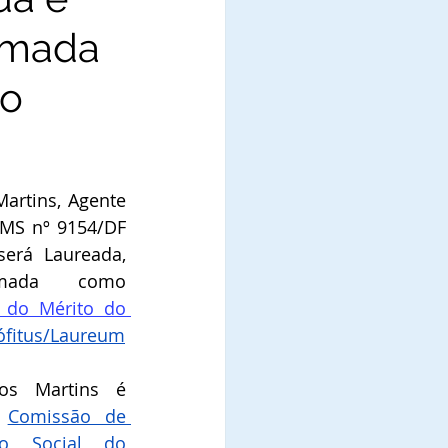
omada
do
artins, Agente 
MS nº 9154/DF  
erá Laureada, 
mada como 
do Mérito do 
fitus/Laureum
os Martins é 
 
Comissão de 
o Social do 