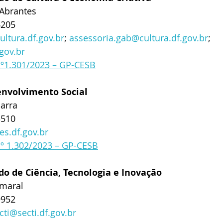
 Abrantes
6205
ltura.df.gov.br
; 
assessoria.gab@cultura.df.gov.br
; 
gov.br
nº1.301/2023 – GP-CESB
envolvimento Social
arra
3510
s.df.gov.br
nº 1.302/2023 – GP-CESB
do de Ciência, Tecnologia e Inovação
Amaral
9952
cti@secti.df.gov.br