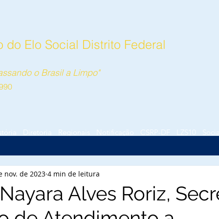
do Elo Social Distrito Federal
ssando o Brasil a Limpo"
990
stória
Diretoria
Regionais
Notificação
CSRP-DF
LZS10
Socia
e nov. de 2023
4 min de leitura
Nayara Alves Roriz, Secr
o de Atendimento a