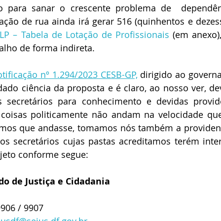
o para sanar o crescente problema de  dependên
ção de rua ainda irá gerar 516 (quinhentos e dezes
LP – Tabela de Lotação de Profissionais 
(em anexo),
balho de forma indireta.
otificação nº 1.294/2023 CESB-GP,
 dirigido ao governa
ado ciência da proposta e é claro, ao nosso ver, de
 secretários para conhecimento e devidas providê
 coisas politicamente não andam na velocidade que
íamos que andasse, tomamos nós também a providenci
os secretários cujas pastas acreditamos terém inter
jeto conforme segue:
do de Justiça e Cidadania
9906 / 9907