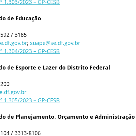
nº 1.303/2023 – GP-CESB
ado de Educação
2592 / 3185
.df.gov.br
; 
suape@se.df.gov.br
nº 1.304/2023 – GP-CESB
do de Esporte e Lazer do Distrito Federal
5200
.df.gov.br
nº 1.305/2023 – GP-CESB
ado de Planejamento, Orçamento e Administração
8104 / 3313-8106