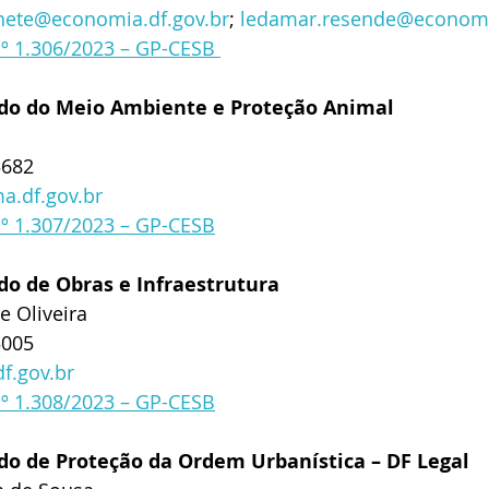
nete@economia.df.gov.br
; 
ledamar.resende@economia
nº 1.306/2023 – GP-CESB 
ado do Meio Ambiente e Proteção Animal
5682
.df.gov.br
nº 1.307/2023 – GP-CESB
do de Obras e Infraestrutura
e Oliveira
5005
f.gov.br
nº 1.308/2023 – GP-CESB
ado de Proteção da Ordem Urbanística – DF Legal