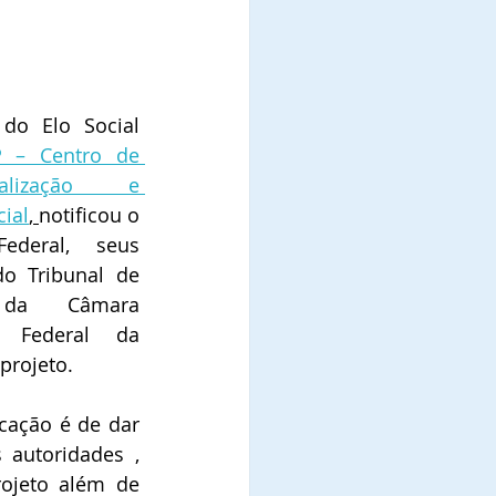
o Elo Social 
 – Centro de 
ialização e 
cial
, 
notificou o 
ederal,  seus 
do Tribunal de 
a da Câmara 
o Federal da 
projeto. 
icação é de dar 
autoridades , 
ojeto além de 