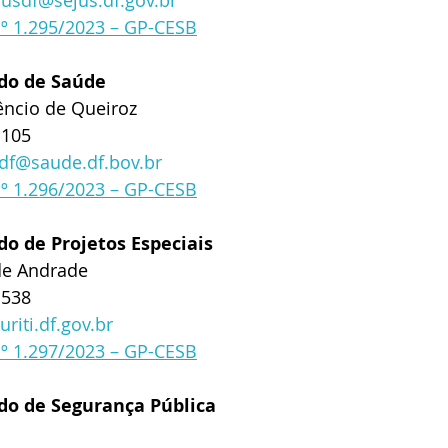
usdf@sejus.df.gov.br
nº 1.295/2023 – GP-CESB
ado de Saúde
êncio de Queiroz
1105
df@saude.df.bov.br
nº 1.296/2023 – GP-CESB
do de Projetos Especiais
de Andrade
1538
riti.df.gov.br
nº 1.297/2023 – GP-CESB
ado de Segurança Pública