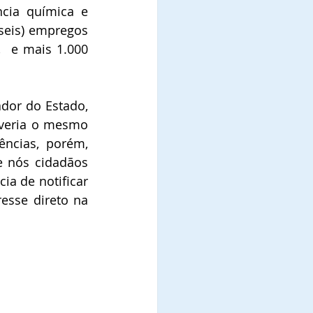
cia química e 
seis) empregos 
  e mais 1.000 
dor do Estado, 
veria o mesmo  
ncias, porém, 
 nós cidadãos 
a de notificar 
esse direto na 