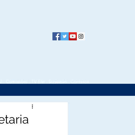
l
Comissões
TV Elo
Sugestão
Contatos
etaria