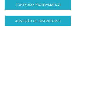
CONTEUDO PROGRAMATICO
ADMISSÃO DE INSTRUTORES
REFERENCIAL PONTO DE EQUILIBRIO
DIREÇÃO E COORDENAÇÃO
Posts recentes
Ver tudo