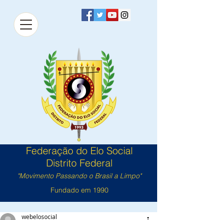
Federação do Elo Social
Distrito Federal
"Movimento Passando o Brasil a Limpo"
Fundado em 1990
webelosocial