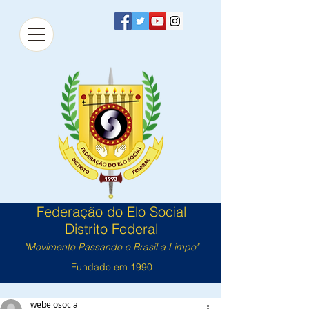
Federação do Elo Social
Distrito Federal
"Movimento Passando o Brasil a Limpo"
Fundado em 1990
webelosocial