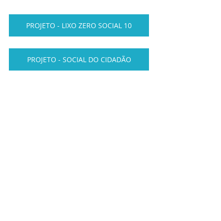
PROJETO - LIXO ZERO SOCIAL 10
PROJETO - SOCIAL DO CIDADÃO
PROJETO DE CURSOS VIVENCIAIS
PROJETO SOCIAL CARCERARIA
Plano Piloto
Santa Maria