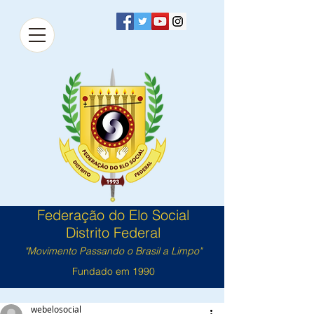
Federação do Elo Social
Distrito Federal
"Movimento Passando o Brasil a Limpo"
Fundado em 1990
webelosocial