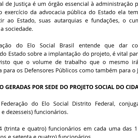
l de Justiça é um órgão essencial à administração públ
o exercício da advocacia pública do Estado ela te
ntir ao Estado, suas autarquias e fundações, o cu
 a sociedade.
ação do Elo Social Brasil entende que dar co
do Estado sobre a implantação do projeto, é vital par
visto que o volume de trabalho que o mesmo irá
 para os Defensores Públicos como também para o Ju
O GERADAS POR SEDE DO PROJETO SOCIAL DO CID
Federação do Elo Social Distrito Federal, conju
 e dezesseis) funcionários.
4 (trinta e quatro) funcionários em cada uma das 11
tos e setenta e quatro) funcionários.