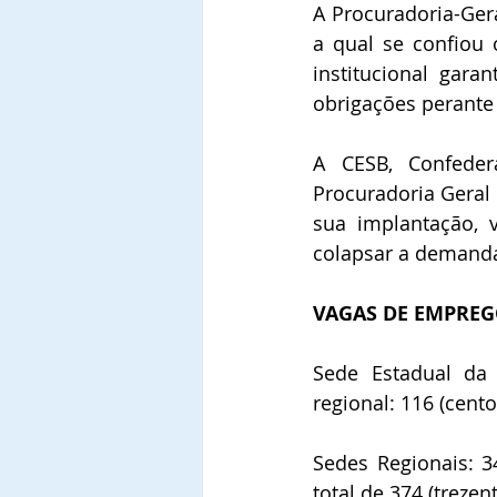
A Procuradoria-Gera
a qual se confiou 
institucional gara
obrigações perante
A CESB, Confeder
Procuradoria Geral 
sua implantação, 
colapsar a demanda
VAGAS DE EMPREG
Sede Estadual da 
regional: 116 (cento
Sedes Regionais: 3
total de 374 (trezen