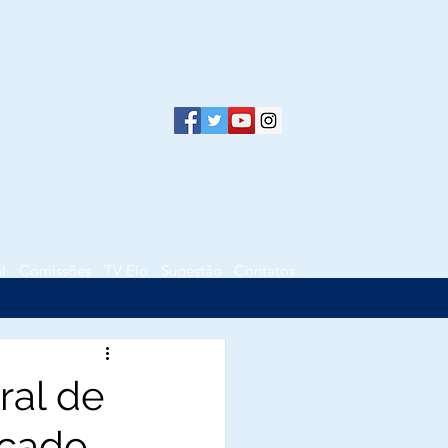
l
Comissões
TV Elo
Sugestão
Contatos
ral de
ficado