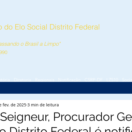
do Elo Social Distrito Federal
ssando o Brasil a Limpo"
990
stória
Diretoria
Regionais
Notificação
CSRP-DF
LZS10
Socia
e fev. de 2025
3 min de leitura
Seigneur, Procurador Ge
o Distrito Federal é noti