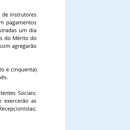
de Instrutores 
om pagamentos 
tradas um dia 
s do Mérito do 
ssim agregarão 
o e cinquenta) 
mês.
entes Sociais; 
 exercerão as 
ecepcionistas; 