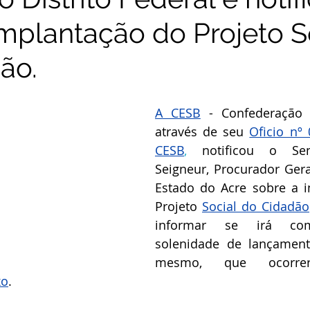
implantação do Projeto S
ão.
A CESB
 - Confederação d
através de seu 
Oficio nº
CESB
,
notificou o S
Seigneur
, Procurador Gera
Estado do Acre sobre a 
Projeto 
Social do Cidadão
informar se irá com
solenidade de lançament
xo
.