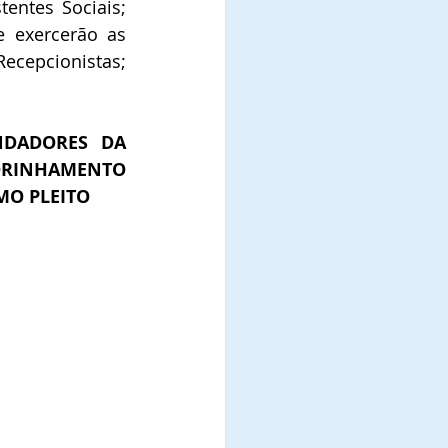
entes Sociais; 
 exercerão as 
ecepcionistas; 
DADORES DA 
DRINHAMENTO 
MO PLEITO