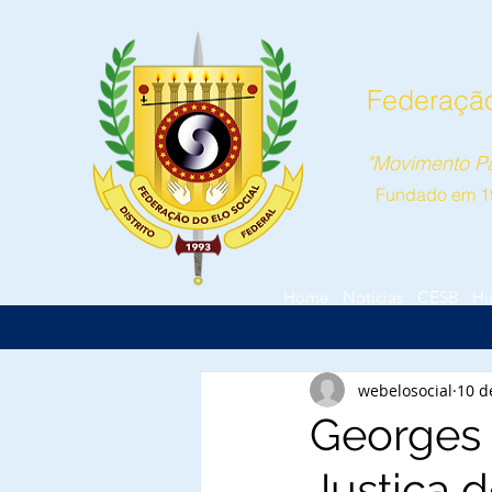
Federação 
"Movimento Pa
Fundado em 1
Home
Notícias
CESB
Hi
webelosocial
10 d
Georges 
Justiça d