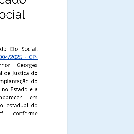
ocial
o Elo Social, 
 004/2025 - GP-
enhor 
Georges 
l de Justiça do 
implantação
 do 
 no Estado e a 
parecer em 
o estadual do 
mesmo, que ocorrerá conforme 