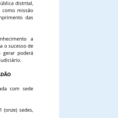
ica distrital, 
m como missão 
mprimento das 
nhecimento a 
a o sucesso de 
 gerar poderá 
diciário.
ADÃO
gada com sede 
 (onze) sedes, 