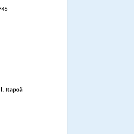
745
l, Itapoã