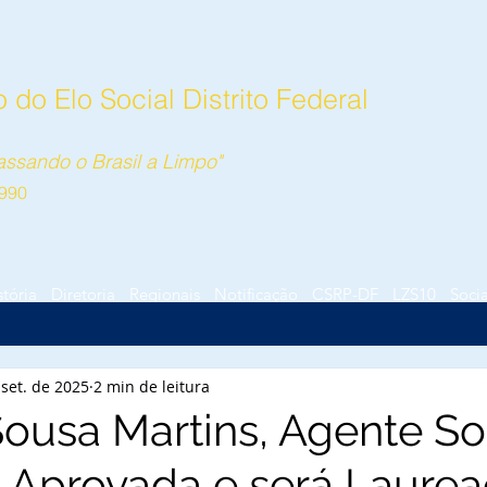
do Elo Social Distrito Federal
ssando o Brasil a Limpo"
990
stória
Diretoria
Regionais
Notificação
CSRP-DF
LZS10
Socia
 set. de 2025
2 min de leitura
Sousa Martins, Agente So
, Aprovada e será Laurea