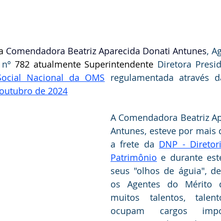
a
 Comendadora Beatriz Aparecida Donati Antunes
, A
 nº 
782 atualmente Superintendente 
Diretora Presi
Social Nacional da OMS
 regulamentada através 
 outubro de 2024
A Comendadora Beatriz Ap
Antunes, esteve por mais d
a frete da 
DNP - Diretor
Patrimônio
 e durante est
seus "olhos de águia", de
os Agentes do Mérito do
muitos talentos, talen
ocupam cargos impor