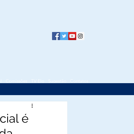
l
Comissões
TV Elo
Sugestão
Contatos
cial é
da,