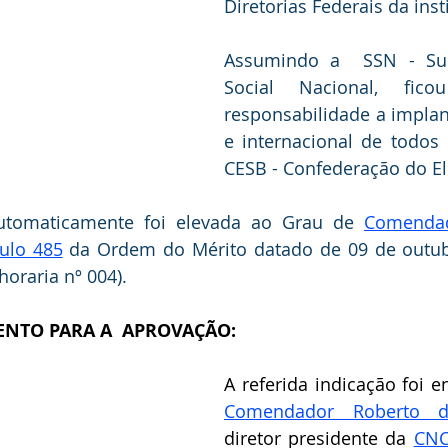
Diretorias Federais da inst
Assumindo a  SSN - Supe
Social Nacional, fico
responsabilidade a implan
e internacional de todos 
CESB - Confederação do Elo
automaticamente foi elevada ao Grau de 
Comendad
tulo 485
 da Ordem do Mérito datado de 09 de outub
 horaria nº 004).
NTO PARA A  APROVAÇÃO:
Comendador Roberto d
diretor presidente da 
CNC