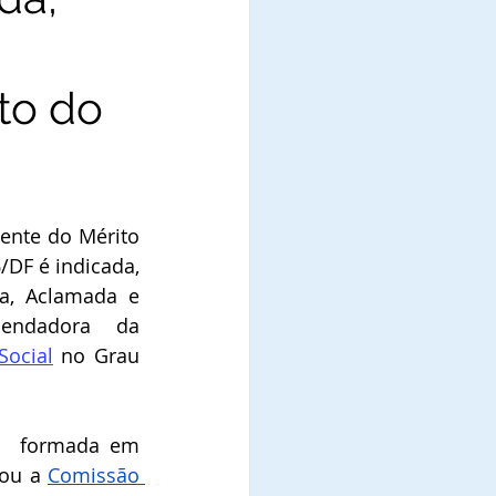
to do
ente do Mérito 
/DF é indicada, 
a, Aclamada e 
Diplomada como Comendadora da 
Social
 no Grau 
,  formada em 
rou a 
Comissão 