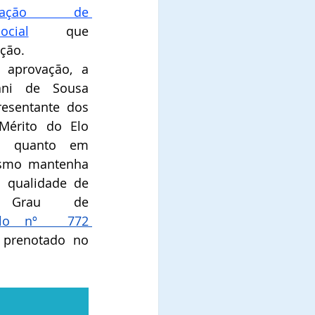
icação  de 
cial
que 
ão.   
aprovação, a 
ni de Sousa 
resentante dos 
érito do Elo 
il quanto em 
smo mantenha 
a qualidade de 
Comendadora, no Grau de 
tulo nº  772 
 prenotado no 