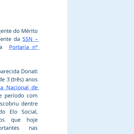
gente do Mérito 
dente da 
SSN – 
da  
Portaria nº 
arecida Donati 
e 3 (três) anos 
ia Nacional de 
e período com 
scobriu dentre 
 Elo Social, 
tos que hoje 
tantes nas 