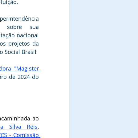
ituição.
rintendência  
u sobre sua 
tação nacional 
os projetos da 
 Social Brasil
ora "Magister 
ro de 2024 do 
A referida indicação foi encaminhada ao 
a Silva Reis
, 
CS - Comissão 