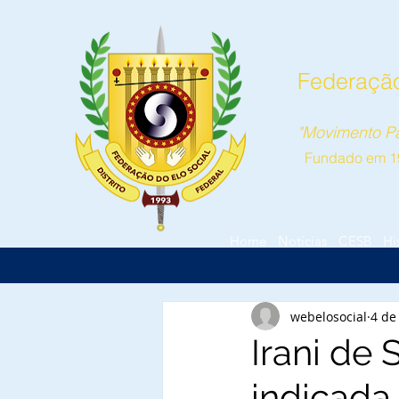
Federação 
"Movimento Pa
Fundado em 1
Home
Notícias
CESB
Hi
webelosocial
4 de
Irani de 
indicada