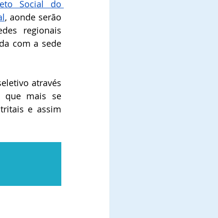
to Social do 
al
, aonde serão 
des regionais 
da com a sede 
letivo através 
s que mais se 
itais e assim 