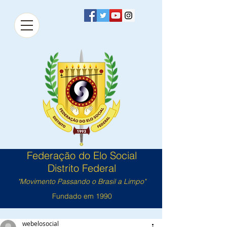
Federação do Elo Social
Distrito Federal
"Movimento Passando o Brasil a Limpo"
Fundado em 1990
webelosocial