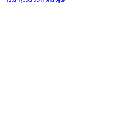
REFERENCIAL PONTO DE EQUILIBRIO
DIREÇÃO E COORDENAÇÃO