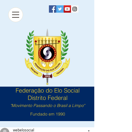
Federação do Elo Social
Distrito Federal
"Movimento Passando o Brasil a Limpo"
Fundado em 1990
webelosocial