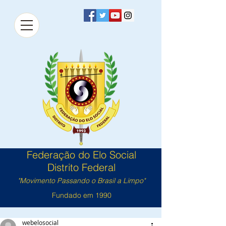
Federação do Elo Social
Distrito Federal
"Movimento Passando o Brasil a Limpo"
Fundado em 1990
webelosocial