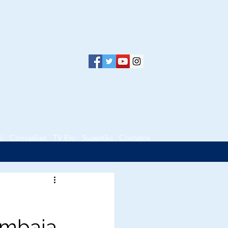
l
Comissões
TV Elo
Sugestão
Contatos
ambaia