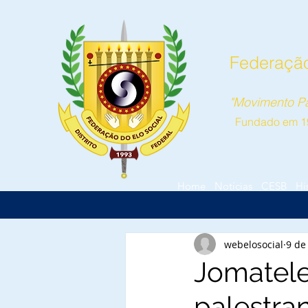
Federação 
"Movimento Pa
Fundado em 1
Home
Notícias
CESB
Hi
webelosocial
9 de
Jomatele
palestr