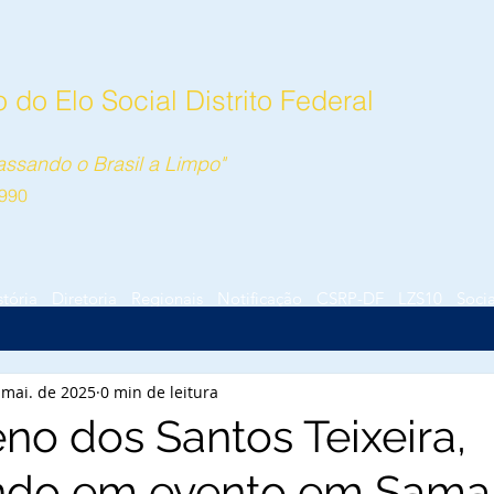
do Elo Social Distrito Federal
ssando o Brasil a Limpo"
990
stória
Diretoria
Regionais
Notificação
CSRP-DF
LZS10
Socia
 mai. de 2025
0 min de leitura
no dos Santos Teixeira,
ando em evento em Sam