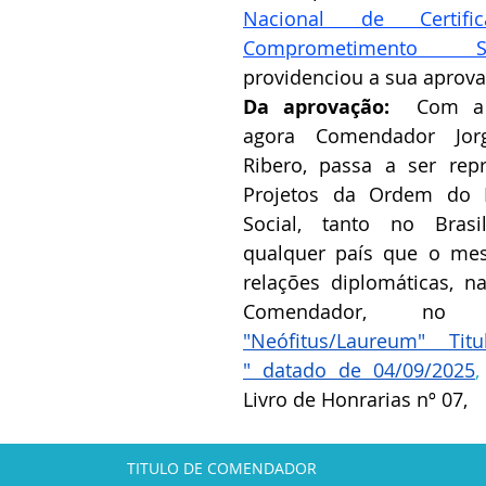
Nacional de Certif
Comprometimento So
providenciou a sua aprovaç
Da aprovação:  
Com a 
agora Comendador Jorg
Ribero, passa a ser repr
Projetos da Ordem do M
Social, tanto no Bras
qualquer país que o me
relações diplomáticas, n
"Neófitus/Laureum" Ti
" datado de 04/09/2025
,
Livro de Honrarias nº 07,
TITULO DE COMENDADOR