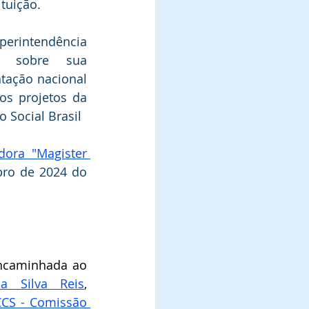
ituição.
rintendência  
u sobre sua 
tação nacional 
os projetos da 
 Social Brasil
ora "Magister 
ro de 2024 do 
A referida indicação foi encaminhada ao 
a Silva Reis
, 
CS - Comissão 