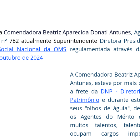
a
 Comendadora Beatriz Aparecida Donati Antunes
, A
 nº 
782 atualmente Superintendente 
Diretora Presi
Social Nacional da OMS
 regulamentada através 
 outubro de 2024
A Comendadora Beatriz Ap
Antunes, esteve por mais d
a frete da 
DNP - Diretor
Patrimônio
 e durante est
seus "olhos de águia", de
os Agentes do Mérito do
muitos talentos, talen
ocupam cargos impor