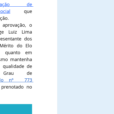
icação  de 
cial
que 
ão.   
aprovação, o 
e Luiz Lima 
esentante dos 
érito do Elo 
il quanto em 
smo mantenha 
a qualidade de 
Comendador, no Grau de 
tulo nº  773 
 prenotado no 