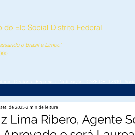
do Elo Social Distrito Federal
ssando o Brasil a Limpo"
990
stória
Diretoria
Regionais
Notificação
CSRP-DF
LZS10
Socia
 set. de 2025
2 min de leitura
iz Lima Ribero, Agente So
, Aprovado e será Laurea