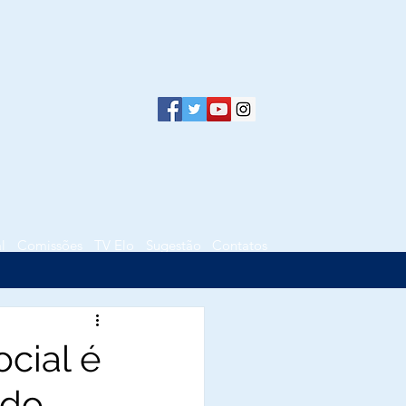
l
Comissões
TV Elo
Sugestão
Contatos
cial é
do,