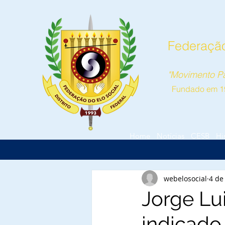
Federação 
"Movimento Pa
Fundado em 1
Home
Notícias
CESB
Hi
webelosocial
4 de
Jorge Lu
indicado