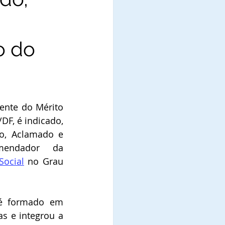
o do
ente do Mérito 
DF, é indicado, 
o, Aclamado e 
Diplomado como Comendador da 
Social
 no Grau 
 é formado em 
Administração de Empresas e integrou a 