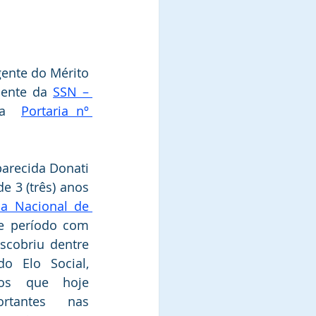
gente do Mérito 
dente da 
SSN – 
da  
Portaria nº 
arecida Donati 
e 3 (três) anos 
ia Nacional de 
e período com 
scobriu dentre 
 Elo Social, 
tos que hoje 
tantes nas 