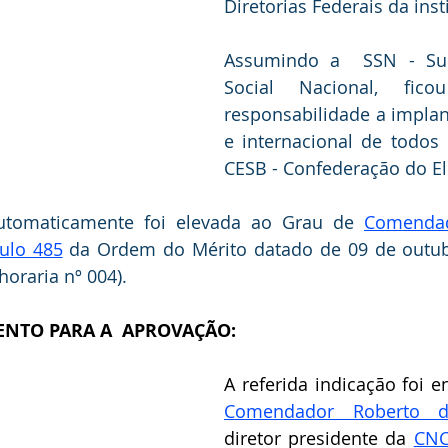
Diretorias Federais da inst
Assumindo a  SSN - Supe
Social Nacional, fico
responsabilidade a implan
e internacional de todos 
CESB - Confederação do Elo
automaticamente foi elevada ao Grau de 
Comendad
tulo 485
 da Ordem do Mérito datado de 09 de outub
 horaria nº 004).
NTO PARA A  APROVAÇÃO:
Comendador Roberto d
diretor presidente da 
CNC