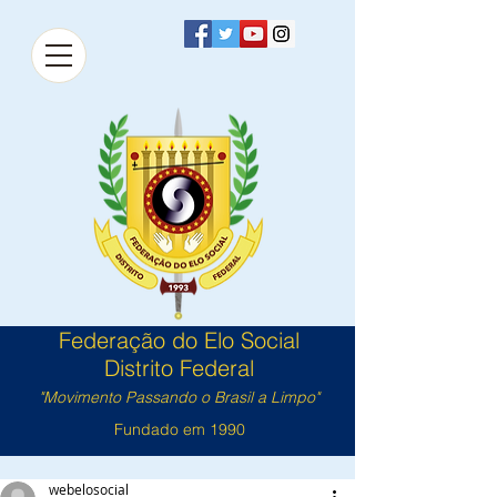
Federação do Elo Social
Distrito Federal
"Movimento Passando o Brasil a Limpo"
Fundado em 1990
webelosocial