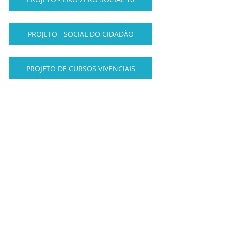
PROJETO - SOCIAL DO CIDADÃO
PROJETO DE CURSOS VIVENCIAIS
PROJETO SOCIAL CARCERARIA
LINK DE ACESSO A REUNIÃO
Águas Claras