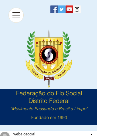
Federação do Elo Social
Distrito Federal
"Movimento Passando o Brasil a Limpo"
Fundado em 1990
webelosocial