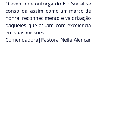
O evento de outorga do Elo Social se 
consolida, assim, como um marco de 
honra, reconhecimento e valorização 
daqueles que atuam com excelência 
em suas missões.
Comendadora|Pastora Neila Alencar 
✨ Posicionada no alto. Guiada pela 
luz.
PROIBIDA A ENTRADA DE POLITICOS
DISTRIBUIÇÃO DAS SEDES NO DF