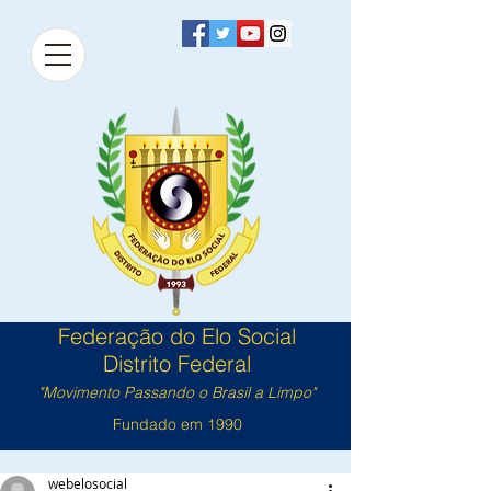
Federação do Elo Social
Distrito Federal
"Movimento Passando o Brasil a Limpo"
Fundado em 1990
webelosocial