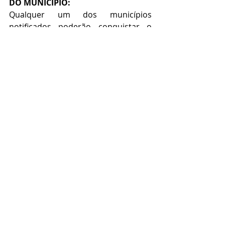
DO MUNICÍPIO:
Qualquer um dos municípios 
notificados poderão conquistar o 
direito a sediar a unidade que 
cobrirá não só o Estado de Tocantins, 
como também demais estados da 
federação brasileira que integrarem 
o Sistema Elo Social, devendo os 
municípios interessados entrarem 
em contato com os procuradores do 
Elo Social do estado conforme 
relacionados logo abaixo:
OBJETIVOS DAS REUNIÕES 
PLEITEADAS
01) - Dar ciência da Implantação do 
projeto em todo estado.
02) - Apresentação das vantagens 