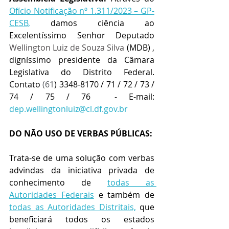
Ofício Notificação nº 1.311/2023 – GP-
CESB,
 damos ciência ao 
Excelentíssimo Senhor Deputado 
Wellington Luiz de Souza Silva
 (MDB) , 
digníssimo presidente da Câmara 
Legislativa do Distrito Federal. 
Contato 
(61
) 3348-8170 / 71 / 72 / 73 / 
74 / 75 / 76  - E-mail:  
dep.wellingtonluiz@cl.df.gov.br
DO NÃO USO DE VERBAS PÚBLICAS:
Trata-se de uma solução com verbas 
advindas da iniciativa privada de 
conhecimento de 
todas as 
Autoridades Federais
 e também de 
todas as Autoridades Distritais,
 que 
beneficiará todos os estados 