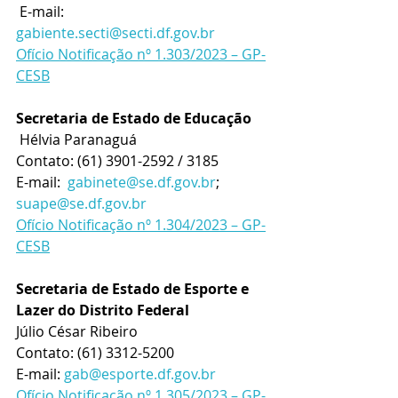
 E-mail: 
gabiente.secti@secti.df.gov.br
Ofício Notificação nº 1.303/2023 – GP-
CESB
Secretaria de Estado de Educação
 Hélvia Paranaguá
Contato: (61) 3901-2592 / 3185
E-mail:  
gabinete@se.df.gov.br
; 
suape@se.df.gov.br
Ofício Notificação nº 1.304/2023 – GP-
CESB
Secretaria de Estado de Esporte e 
Lazer do Distrito Federal
Júlio César Ribeiro
Contato: (61) 3312-5200
E-mail: 
gab@esporte.df.gov.br
Ofício Notificação nº 1.305/2023 – GP-