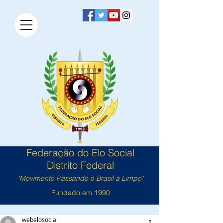
Federação do Elo Social
Distrito Federal
"Movimento Passando o Brasil a Limpo"
Fundado em 1990
webelosocial