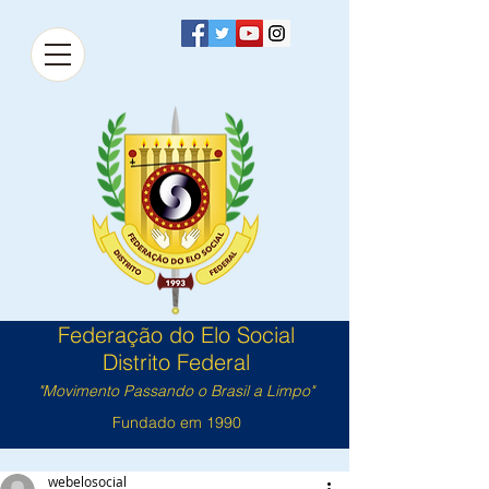
Federação do Elo Social
Distrito Federal
"Movimento Passando o Brasil a Limpo"
Fundado em 1990
webelosocial