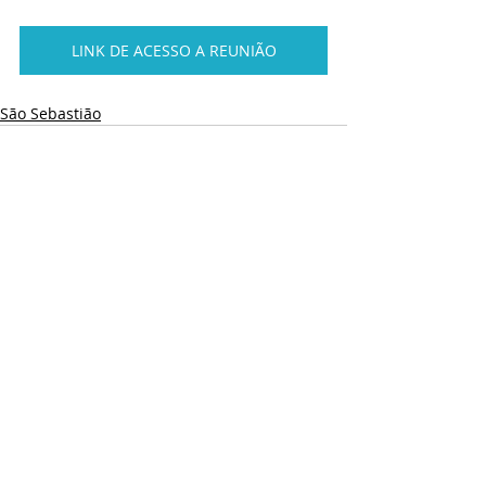
LINK DE ACESSO A REUNIÃO
São Sebastião
Posts recentes
Ver tudo