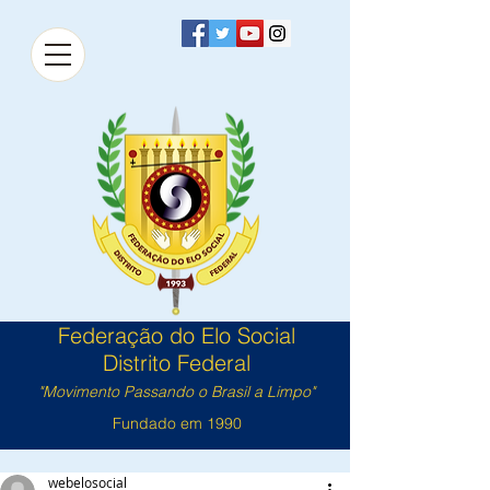
Federação do Elo Social
Distrito Federal
"Movimento Passando o Brasil a Limpo"
Fundado em 1990
webelosocial