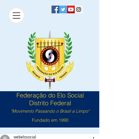
Federação do Elo Social
Distrito Federal
"Movimento Passando o Brasil a Limpo"
Fundado em 1990
webelosocial