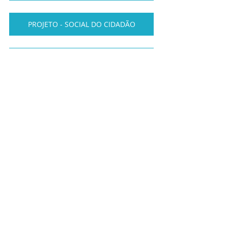
PROJETO - SOCIAL DO CIDADÃO
PROJETO DE CURSOS VIVENCIAIS
PROJETO SOCIAL CARCERARIA
Riacho Fundo
Posts recentes
Ver tudo