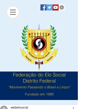
Federação do Elo Social
Distrito Federal
"Movimento Passando o Brasil a Limpo"
Fundado em 1990
webelosocial