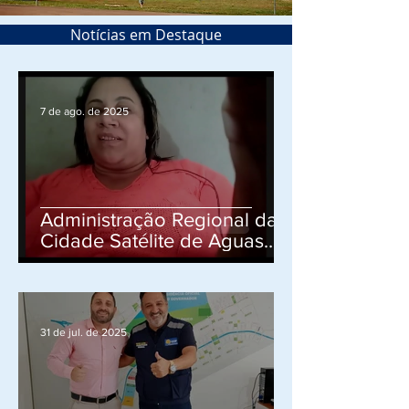
Notícias em Destaque
7 de ago. de 2025
Administração Regional da
Cidade Satélite de Aguas
Claras, participa de
apresentação do Projeto
Social do Cidadão que está
em fase de implantação
31 de jul. de 2025