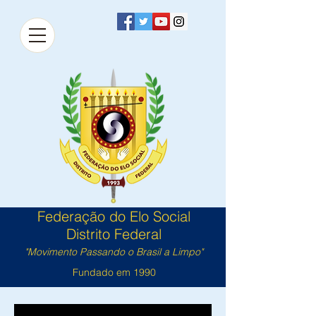
Federação do Elo Social
Distrito Federal
"Movimento Passando o Brasil a Limpo"
Fundado em 1990