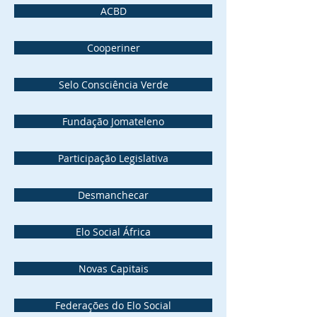
ACBD
Cooperiner
Selo Consciência Verde
Fundação Jomateleno
Participação Legislativa
Desmanchecar
Elo Social África
Novas Capitais
Federações do Elo Social