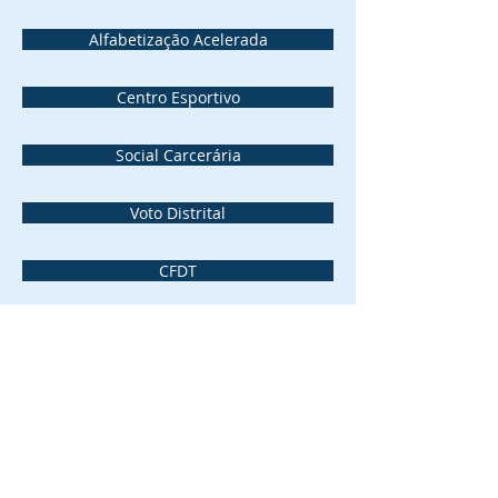
Alfabetização Acelerada
Centro Esportivo
Social Carcerária
Voto Distrital
CFDT
Vacina antidrogas
ECES
Ordem do Mérito