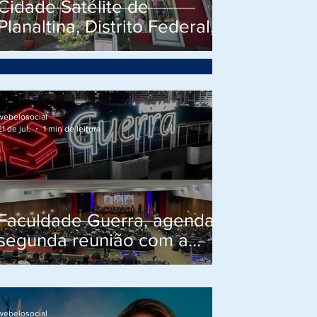
Cidade Satélite de
Planaltina, Distrito Federal,
agenda reunião de
apresentação do Projeto
Social do Cidadão.
webelosocial
21 de jul.
1 min de leitura
Faculdade Guerra, agenda
segunda reunião com a
Presidencia do Elo Social
para tratar de celebração
de Parceria Institucional.
webelosocial