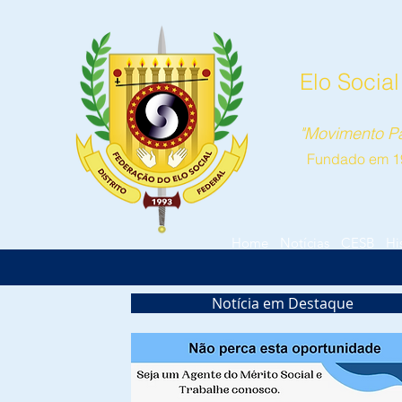
Elo Social
"Movimento Pa
Fundado em 1
Home
Notícias
CESB
Hi
Notícia em Destaque