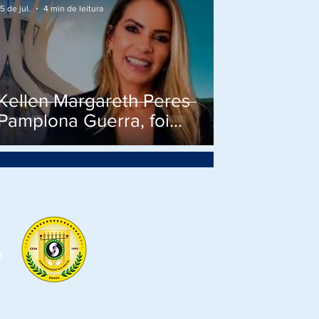
15 de jul.
4 min de leitura
Kellen Margareth Peres
Pamplona Guerra, foi
indicada, aprovada e será,
credenciada, Laureada e
Diplomada como
Comendadora da Ordem do
Mérito do Elo Social.
8