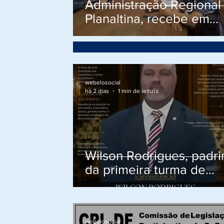
Administração Regional
Planaltina, recebe em
reunião integrantes da
Comissão de implantaç
do Projeto Social do
Cidadão na região.
webelosocial
há 2 dias
1 min de leitura
Wilson Rodrigues, padr
da primeira turma de
Comendadores da Ord
do Mérito do Elo Social,
integrantes da seguran
webelosocial