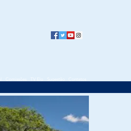
l
Comissões
TV Elo
Sugestão
Contatos