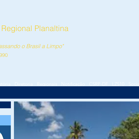
 Regional Planaltina
ssando o Brasil a Limpo"
990
stória
Diretoria
Regionais
Notificação
CSRP-DF
LZS10
Socia