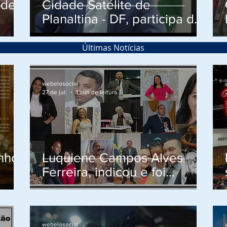
 de
Cidade Satélite de
Planaltina - DF, participa de
reunião de apresentação do
ão
Projeto Social do Cidadão
Últimas Notícias
que esta em fase de
implantação.
webelosocial
27 de jul.
1 min de leitura
inho
Luquiene Campos Alves
Ferreira, indicou e foi
em
aprovada a primeira turma
de Comendadores da
ça
Ordem do Mérito do Elo
webelosocial