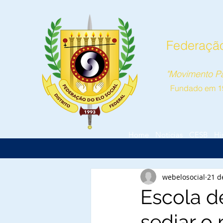
Federação 
"Movimento Pa
Fundado em 1
Home
Notícias
CESB
Hi
webelosocial
21 d
Escola d
sediar o