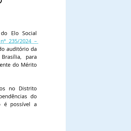
o Elo Social 
 nº 235/2024 – 
do auditório da 
asília, para 
ente do Mérito 
s no Distrito 
pendências do 
é possível a 