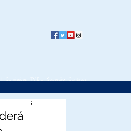
l
Comissões
TV Elo
Sugestão
Contatos
oderá
o