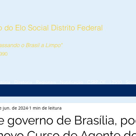
do Elo Social Distrito Federal
ssando o Brasil a Limpo"
990
stória
Diretoria
Regionais
Notificação
CSRP-DF
LZS10
Socia
e jun. de 2024
1 min de leitura
e governo de Brasília, p
 novo Curso de Agente d