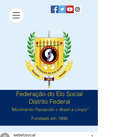
Federação do Elo Social
Distrito Federal
"Movimento Passando o Brasil a Limpo"
Fundado em 1990
webelosocial