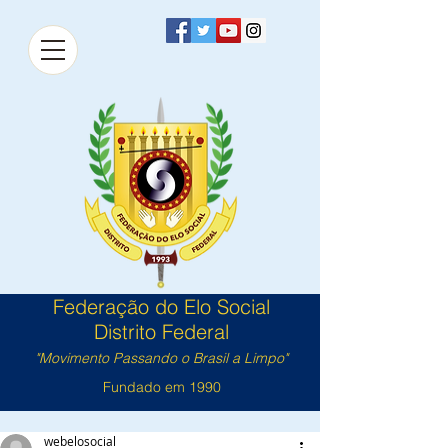
Federação do Elo Social
Distrito Federal
"Movimento Passando o Brasil a Limpo"
Fundado em 1990
webelosocial