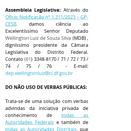
Assembleia Legislativa:
 Através do 
Ofício Notificação nº 1.311/2023 – GP-
CESB,
 damos ciência ao 
Excelentíssimo Senhor Deputado 
Wellington Luiz de Souza Silva
 (MDB) , 
digníssimo presidente da Câmara 
Legislativa do Distrito Federal. 
Contato 
(61
) 3348-8170 / 71 / 72 / 73 / 
74 / 75 / 76  - E-mail:  
dep.wellingtonluiz@cl.df.gov.br
DO NÃO USO DE VERBAS PÚBLICAS:
Trata-se de uma solução com verbas 
advindas da iniciativa privada de 
conhecimento de 
todas as 
Autoridades Federais
 e também de 
todas as Autoridades Distritais,
 que 