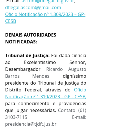
 E-mail: 
ascom@dflegal.df.gov.br
; 
dflegal.ascom@gmail.com
Ofício Notificação nº 1.309/2023 – GP-
CESB
DEMAIS AUTORIDADES 
NOTIFICADAS:
Tribunal de Justiça:
 Foi dada ciência 
ao Excelentíssimo Senhor, 
Desembargador 
Ricardo Augusto 
Barros Mendes
, digníssimo 
presidente do Tribunal de Justiça do 
Distrito Federal, através do 
Oficio 
Notificação nº 1.310/2023 - GP - CESB,
para conhecimento e providências 
que julgar necessárias. 
Contato: (61) 
3103-7115 E-mail: 
presidencia@tjdft.jus.br