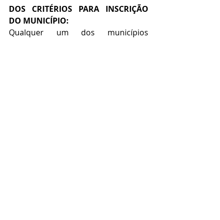
DOS CRITÉRIOS PARA INSCRIÇÃO 
DO MUNICÍPIO:
Qualquer um dos municípios 
notificados poderão conquistar o 
direito a sediar a unidade que 
cobrirá não só o Estado de Tocantins, 
como também demais estados da 
federação brasileira que integrarem 
o Sistema Elo Social, devendo os 
municípios interessados entrarem 
em contato com os procuradores do 
Elo Social do estado conforme 
relacionados logo abaixo:
OBJETIVOS DAS REUNIÕES 
PLEITEADAS
01) - Dar ciência da Implantação do 