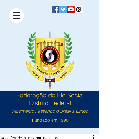
Federação do Elo Social
Distrito Federal
"Movimento Passando o Brasil a Limpo"
Fundado em 1990
14 de fev. de 2019
2 min de leitura