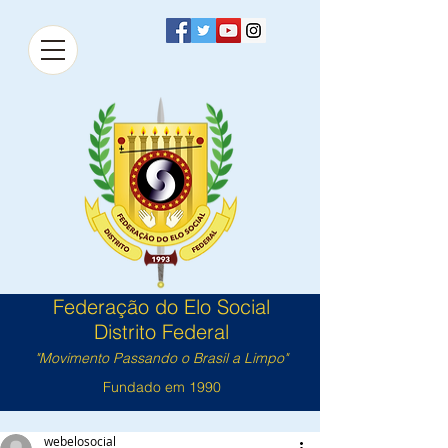
Federação do Elo Social
Distrito Federal
"Movimento Passando o Brasil a Limpo"
Fundado em 1990
webelosocial