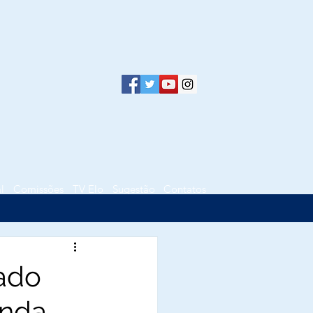
l
Comissões
TV Elo
Sugestão
Contatos
tado
enda