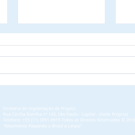
Administração Regional da
Kelv
Cidade Satélite de
Admi
Samambaia, agenda
Cida
reunião de apresentação do
Sama
Projeto Social do Cidadão
pelo
Diretoria de Implantação de Projeto:
Rua Cecília Bonilha nº 145, São Paulo - Capital - (Sede Própria)
que está em fase de
Telefone: +55 (11) 3991-9919 Todos os Direitos Reservados​ © 201
implantação
"Movimento Passando o Brasil a Limpo"