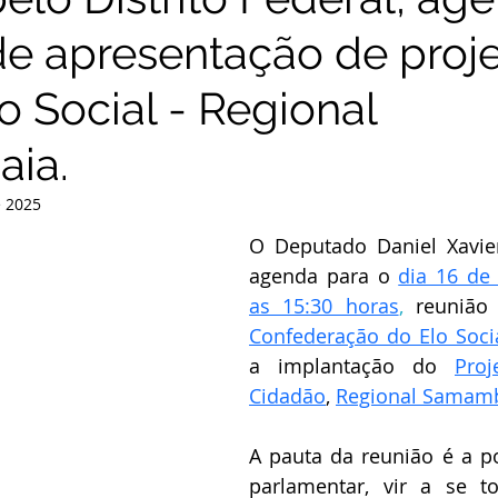
de apresentação de proj
o Social - Regional
ia.
e 2025
O Deputado Daniel Xavier
agenda para o 
dia 16 de
as 15:30 horas
,
 reunião
Confederação do Elo Socia
a implantação do 
Proj
Cidadão
, 
Regional 
Samamb
A pauta da reunião é a po
parlamentar, vir a se to