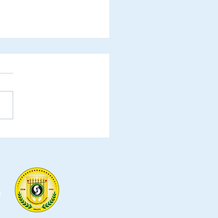
en Andrade,
nistrador Regional da
de Satélite de
mbaia é Notificado
 Elo Social
8