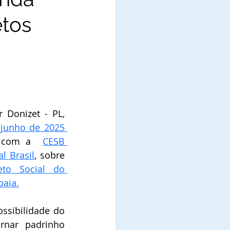
etos
 Donizet - PL, 
 junho de 2025 
 com a  
CESB 
l Brasil
, sobre 
eto Social do 
aia.
ssibilidade do 
rnar padrinho 