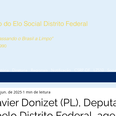
do Elo Social Distrito Federal
ssando o Brasil a Limpo"
990
stória
Diretoria
Regionais
Notificação
CSRP-DF
LZS10
Socia
 jun. de 2025
1 min de leitura
avier Donizet (PL), Depu
 pelo Distrito Federal, ag