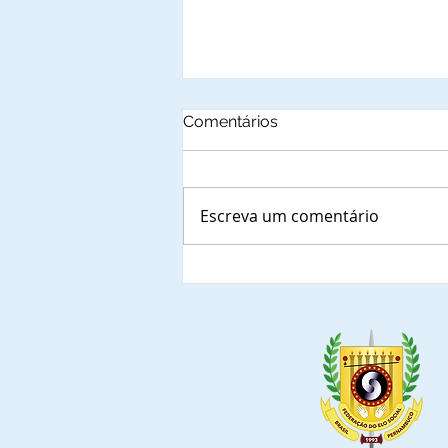
Comentários
Escreva um comentário
Cidade Satélite de
Samambaia recebe
apresentação de Projeto
Social do Cidadão que esta
em fase de implantação.