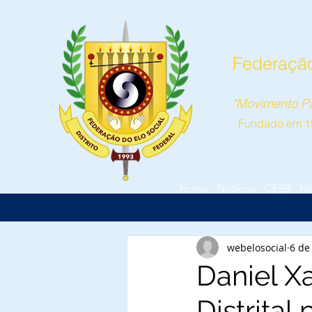
Federação 
"Movimento Pa
Fundado em 1
Home
Notícias
CESB
Hi
webelosocial
6 de
Daniel X
Distrital