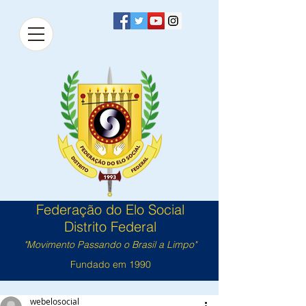
Federação do Elo Social
Distrito Federal
"Movimento Passando o Brasil a Limpo"
Fundado em 1990
webelosocial