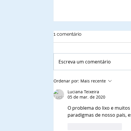
1 comentário
Escreva um comentário
Wilson Rodrigues, padrinho
Ordenar por:
Mais recente
da primeira turma de
Comendadores da Ordem
Luciana Teixeira
05 de mar. de 2020
do Mérito do Elo Social,
integrantes da segurança
O problema do lixo e muito
privada do Distrito Federal,
paradigmas de nosso país, e
convoca os laureados para
o jantar solene.
Curtir
Responder