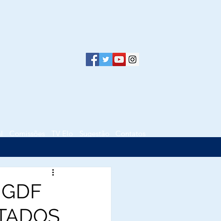
l
Comissões
TV Elo
Sugestão
Contatos
 GDF
NTADOS