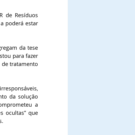
R de Resíduos 
a poderá estar 
gregam da tese 
tou para fazer 
 de tratamento 
responsáveis, 
to da solução 
omprometeu a 
 ocultas” que 
s.