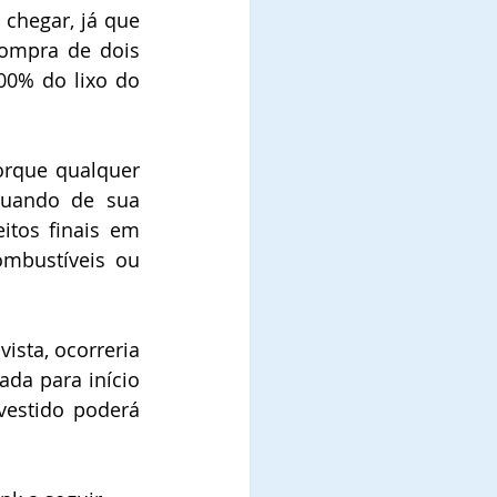
chegar, já que 
ompra de dois 
0% do lixo do 
rque qualquer 
quando de sua 
tos finais em 
mbustíveis ou 
sta, ocorreria 
da para início 
estido poderá 