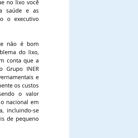
e no lixo você 
da saúde e as 
 o executivo 
te não é bom 
blema do lixo, 
em conta que a 
o Grupo INER 
vernamentais e 
ente os custos 
sendo o valor 
io nacional em 
, incluindo-se 
ais de pequeno 