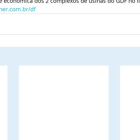
de econômica dos 2 complexos de usinas do GDF no li
ner.com.br/df