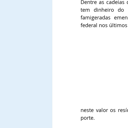
Dentre as cadeias d
tem dinheiro do c
famigeradas emend
federal nos últimos
neste valor os res
porte.