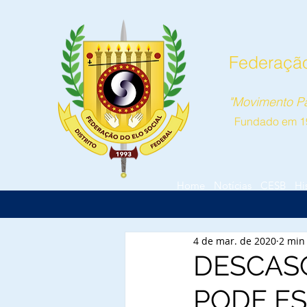
Federação 
"Movimento Pa
Fundado em 1
Home
Notícias
CESB
Hi
4 de mar. de 2020
2 min 
DESCASO
PODE ES