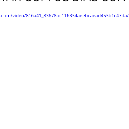
tic.com/video/816a41_83678bc116334aeebcaead453b1c47da/