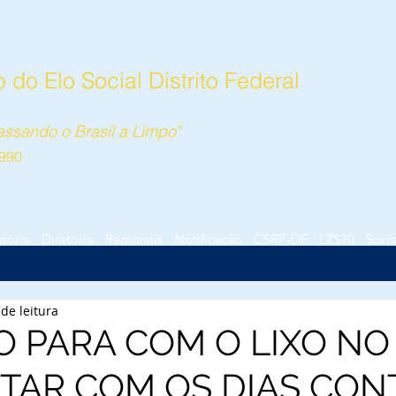
do Elo Social Distrito Federal
ssando o Brasil a Limpo"
990
stória
Diretoria
Regionais
Notificação
CSRP-DF
LZS10
Socia
de leitura
 PARA COM O LIXO NO
TAR COM OS DIAS CO