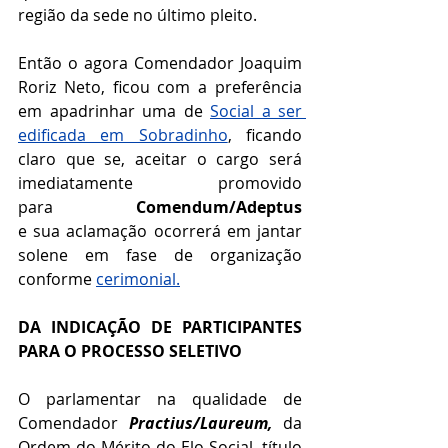
região da sede no último pleito.
Então o agora Comendador Joaquim 
Roriz Neto
, ficou com a preferência 
em apadrinhar uma de 
Social a ser 
edificada em Sobradinho
,
 ficando 
claro que se, 
aceitar o cargo será 
imediatamente promovido 
para
Comendum/Adeptus 
e
sua
aclamação ocorrerá em jantar 
solene em fase de organização 
conforme 
cerimonial
.
DA INDICAÇÃO DE PARTICIPANTES 
PARA O PROCESSO SELETIVO
O parlamentar na qualidade de 
Comendador 
Practius/Laureum,
da 
Ordem do Mérito do Elo Social, título 