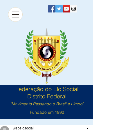
Federação do Elo Social
Distrito Federal
"Movimento Passando o Brasil a Limpo"
Fundado em 1990
webelosocial