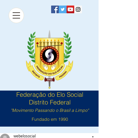
Federação do Elo Social
Distrito Federal
"Movimento Passando o Brasil a Limpo"
Fundado em 1990
webelosocial