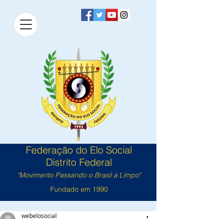
Federação do Elo Social
Distrito Federal
"Movimento Passando o Brasil a Limpo"
Fundado em 1990
webelosocial