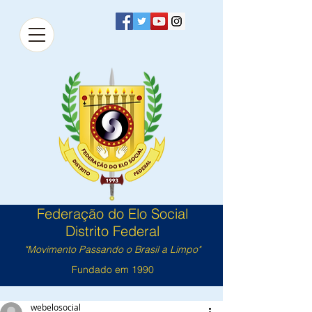
Federação do Elo Social
Distrito Federal
"Movimento Passando o Brasil a Limpo"
Fundado em 1990
webelosocial