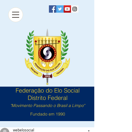
Federação do Elo Social
Distrito Federal
"Movimento Passando o Brasil a Limpo"
Fundado em 1990
webelosocial