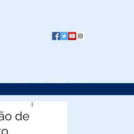
l
Comissões
TV Elo
Sugestão
Contatos
ão de
to