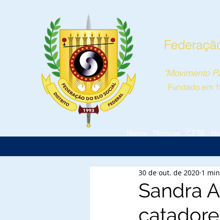
Federação 
"Movimento Pa
Fundado em 1
Home
Notícias
CESB
Hi
30 de out. de 2020
1 min
Sandra A
catadores