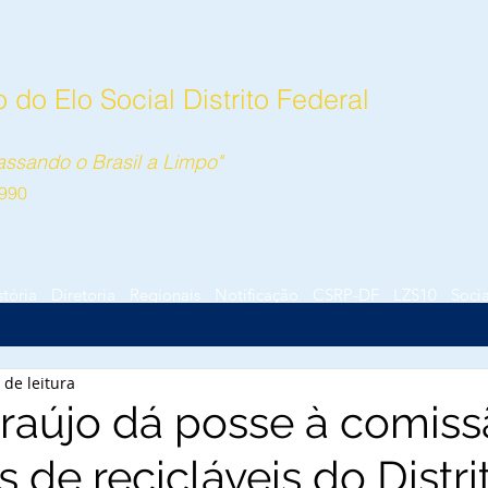
do Elo Social Distrito Federal
ssando o Brasil a Limpo"
990
stória
Diretoria
Regionais
Notificação
CSRP-DF
LZS10
Socia
 de leitura
raújo dá posse à comiss
 de recicláveis do Distri