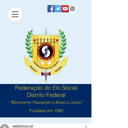
Federação do Elo Social
Distrito Federal
"Movimento Passando o Brasil a Limpo"
Fundado em 1990
webelosocial