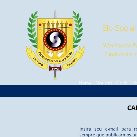
Elo Social
"Movimento Pa
Fundado em 1
Home
Notícias
CESB
Hi
CA
Insira seu e-mail para r
sempre que publicarmos u