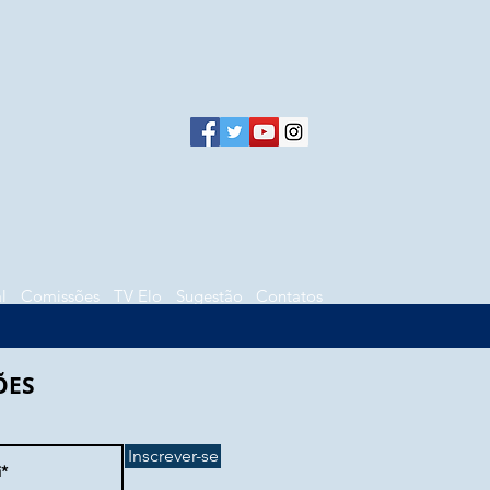
l
Comissões
TV Elo
Sugestão
Contatos
ÕES
Inscrever-se