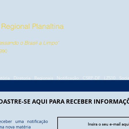
 Regional Planaltina
ssando o Brasil a Limpo"
990
stória
Diretoria
Regionais
Notificação
CSRP-DF
LZS10
Socia
DASTRE-SE AQUI PARA RECEBER INFORMAÇ
eceber uma notificação
ma nova matéria