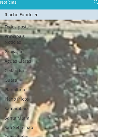
Notícias
Riacho Fundo
Todos posts
Principais
Notícias
Gravações
Águas Claras
Ceilândia
Guará
Planaltina
Plano Piloto
Samambaia
Santa Maria
São Sebastião
Sobradinho