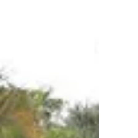
os Comendadores da Ordem do Mérito
do Elo Social, para levantamento de
demandas locais existentes na região,
reunião esta que contou com a presença
do Administrador Regiona