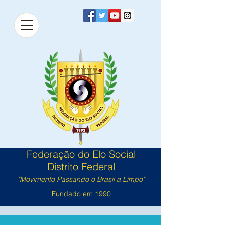
Federação do Elo Social
Distrito Federal
"Movimento Passando o Brasil a Limpo"
Fundado em 1990